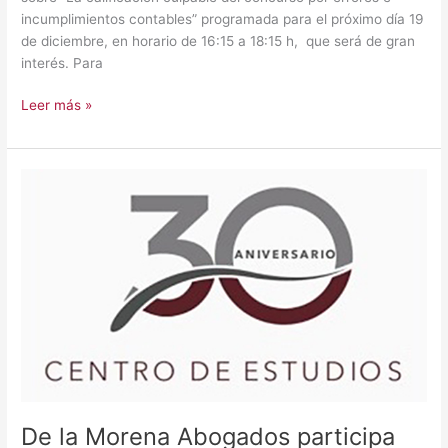
e
incumplimientos contables” programada para el próximo día 19
incumplimientos
de diciembre, en horario de 16:15 a 18:15 h, que será de gran
contables»
interés. Para
Leer más »
De
la
Morena
Abogados
participa
en
el
vídeo
del
30
aniversario
del
De la Morena Abogados participa
Centro