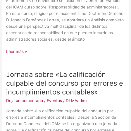
El próximo 13 de noviembre se inicia en el Centro de Estudios
los
del ICAM curso sobre “Responsabilidad de administradores”.
Administradores
En este curso, dirigido por el excelentísimo Doctor en Derecho
Sociales
D. Ignacio Fernández Larrea, se abordará un Análisis completo
desde una perspectiva multidisciplinar de los distintos
escenarios de responsabilidad en que pueden incurrir los
administradores sociales, desde el ámbito
Leer más »
Jornada sobre «La calificación
Jornada
sobre
culpable del concurso por errores e
«La
incumplimientos contables»
calificación
culpable
Deja un comentario
/
Eventos
/
DLMAadmin
del
Jornada sobre «La calificación culpable del concurso por
concurso
errores e incumplimientos contables» Desde la Sección de
por
Derecho Concursal del ICAM se ha organizado una jornada
errores
sobre “La calificación culpable del concurso por errores e