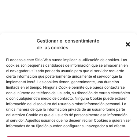
Edgar Neville 2, 1º Derecha
Gestionar el consentimiento
Madrid
de las cookies
Tel.:
(+34)
91 344 94 10
El acceso a este Sitio Web puede implicar la utilización de cookies. Las
contacto@dlma.es
cookies son pequeñas cantidades de información que se almacenan en
el navegador utilizado por cada usuario para que el servidor recuerde
cierta información que posteriormente únicamente el servidor que la
F
I
L
implementó leerá. Las cookies tienen, generalmente, una duración
a
n
i
limitada en el tiempo. Ninguna Cookie permite que pueda contactarse
c
s
n
con el número de teléfono del usuario, su dirección de correo electrónico
e
t
k
o con cualquier otro medio de contacto. Ninguna Cookie puede extraer
b
a
e
información del disco duro del usuario o robar información personal. La
o
g
d
o
r
i
única manera de que la información privada de un usuario forme parte
k
a
n
del archivo Cookie es que el usuario dé personalmente esa información
m
al servidor. Aquellos usuarios que no deseen recibir Cookies o quieran ser
informados de su fijación pueden configurar su navegador a tal efecto.