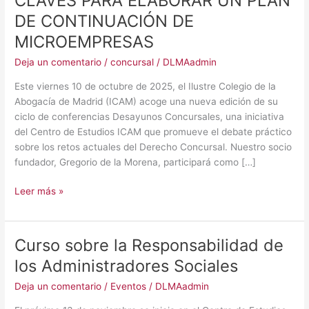
CLAVES PARA ELABORAR UN PLAN
DE CONTINUACIÓN DE
MICROEMPRESAS
Deja un comentario
/
concursal
/
DLMAadmin
Este viernes 10 de octubre de 2025, el Ilustre Colegio de la
Abogacía de Madrid (ICAM) acoge una nueva edición de su
ciclo de conferencias Desayunos Concursales, una iniciativa
del Centro de Estudios ICAM que promueve el debate práctico
sobre los retos actuales del Derecho Concursal. Nuestro socio
fundador, Gregorio de la Morena, participará como […]
Leer más »
Curso sobre la Responsabilidad de
Curso
sobre
los Administradores Sociales
la
Deja un comentario
/
Eventos
/
DLMAadmin
Responsabilidad
de