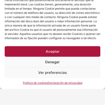
cierta información que posteriormente únicamente el servidor que la
F
I
L
implementó leerá. Las cookies tienen, generalmente, una duración
a
n
i
limitada en el tiempo. Ninguna Cookie permite que pueda contactarse
c
s
n
con el número de teléfono del usuario, su dirección de correo electrónico
e
t
k
o con cualquier otro medio de contacto. Ninguna Cookie puede extraer
b
a
e
información del disco duro del usuario o robar información personal. La
o
g
d
o
r
i
única manera de que la información privada de un usuario forme parte
k
a
n
del archivo Cookie es que el usuario dé personalmente esa información
m
al servidor. Aquellos usuarios que no deseen recibir Cookies o quieran ser
informados de su fijación pueden configurar su navegador a tal efecto.
Aceptar
Denegar
Ver preferencias
Política de cookies
Declaración de privacidad