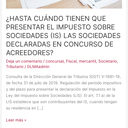
SOCIEDADES
DECLARADAS
EN
¿HASTA CUÁNDO TIENEN QUE
CONCURSO
PRESENTAR EL IMPUESTO SOBRE
DE
SOCIEDADES (IS) LAS SOCIEDADES
ACREEDORES?
DECLARADAS EN CONCURSO DE
ACREEDORES?
Deja un comentario
/
concursal
,
Fiscal
,
mercantil
,
Societario
,
Tributario
/
DLMAadmin
Consulta de la Dirección General de Tributos (DGT) V-1981-19,
de fecha 31 de julio de 2019. Regulación del periodo impositivo
y del plazo para presentar la declaración del impuesto en la
Ley del Impuesto sobre Sociedades (LIS). El art. 7.1 a) de la
LIS establece que son contribuyentes del IS, cuando tengan
su residencia en […]
Leer más »