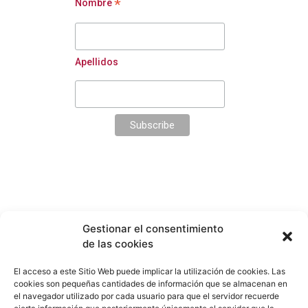
*
Nombre
Apellidos
Edgar Neville 2, 1º Derecha
Gestionar el consentimiento
Madrid
de las cookies
Tel.:
(+34)
91 344 94 10
El acceso a este Sitio Web puede implicar la utilización de cookies. Las
contacto@dlma.es
cookies son pequeñas cantidades de información que se almacenan en
el navegador utilizado por cada usuario para que el servidor recuerde