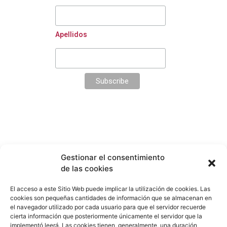
Apellidos
Edgar Neville 2, 1º Derecha
Gestionar el consentimiento
Madrid
de las cookies
Tel.:
(+34)
91 344 94 10
El acceso a este Sitio Web puede implicar la utilización de cookies. Las
contacto@dlma.es
cookies son pequeñas cantidades de información que se almacenan en
el navegador utilizado por cada usuario para que el servidor recuerde
cierta información que posteriormente únicamente el servidor que la
F
I
L
implementó leerá. Las cookies tienen, generalmente, una duración