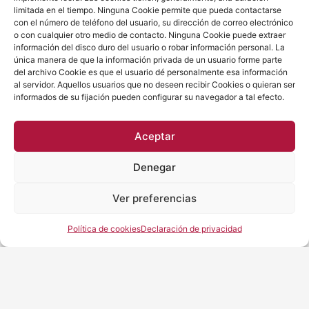
a
n
i
limitada en el tiempo. Ninguna Cookie permite que pueda contactarse
c
s
n
con el número de teléfono del usuario, su dirección de correo electrónico
e
t
k
o con cualquier otro medio de contacto. Ninguna Cookie puede extraer
b
a
e
información del disco duro del usuario o robar información personal. La
o
g
d
o
r
i
única manera de que la información privada de un usuario forme parte
k
a
n
del archivo Cookie es que el usuario dé personalmente esa información
m
al servidor. Aquellos usuarios que no deseen recibir Cookies o quieran ser
informados de su fijación pueden configurar su navegador a tal efecto.
Aceptar
Denegar
Ver preferencias
Política de cookies
Declaración de privacidad