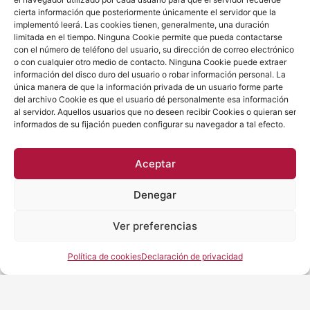
cierta información que posteriormente únicamente el servidor que la
F
I
L
implementó leerá. Las cookies tienen, generalmente, una duración
a
n
i
limitada en el tiempo. Ninguna Cookie permite que pueda contactarse
c
s
n
con el número de teléfono del usuario, su dirección de correo electrónico
e
t
k
o con cualquier otro medio de contacto. Ninguna Cookie puede extraer
b
a
e
información del disco duro del usuario o robar información personal. La
o
g
d
o
r
i
única manera de que la información privada de un usuario forme parte
k
a
n
del archivo Cookie es que el usuario dé personalmente esa información
m
al servidor. Aquellos usuarios que no deseen recibir Cookies o quieran ser
informados de su fijación pueden configurar su navegador a tal efecto.
Aceptar
Denegar
Ver preferencias
Política de cookies
Declaración de privacidad