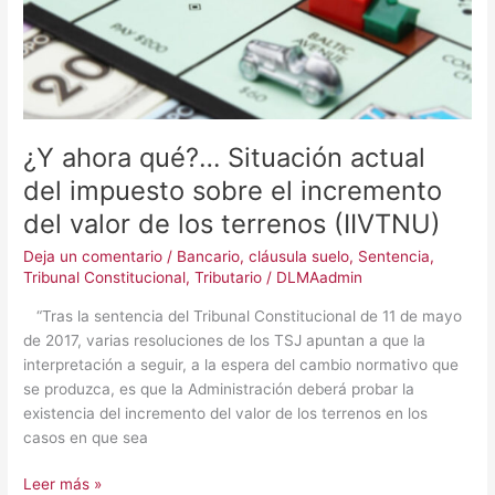
impuesto
sobre
el
incremento
del
valor
¿Y ahora qué?… Situación actual
de
del impuesto sobre el incremento
los
terrenos
del valor de los terrenos (IIVTNU)
(IIVTNU)
Deja un comentario
/
Bancario
,
cláusula suelo
,
Sentencia
,
Tribunal Constitucional
,
Tributario
/
DLMAadmin
“Tras la sentencia del Tribunal Constitucional de 11 de mayo
de 2017, varias resoluciones de los TSJ apuntan a que la
interpretación a seguir, a la espera del cambio normativo que
se produzca, es que la Administración deberá probar la
existencia del incremento del valor de los terrenos en los
casos en que sea
Leer más »