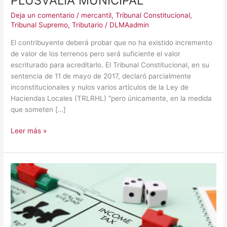
PLUSVALÍA MUNICIPAL
Deja un comentario
/
mercantil
,
Tribunal Constitucional
,
Tribunal Supremo
,
Tributario
/
DLMAadmin
El contribuyente deberá probar que no ha existido incremento
de valor de los terrenos pero será suficiente el valor
escriturado para acreditarlo. El Tribunal Constitucional, en su
sentencia de 11 de mayo de 2017, declaró parcialmente
inconstitucionales y nulos varios artículos de la Ley de
Haciendas Locales (TRLRHL) “pero únicamente, en la medida
que someten […]
Leer más »
¿Y
ahora
qué?…
Situación
actual
del