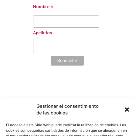
*
Nombre
Apellidos
Edgar Neville 2, 1º Derecha
Gestionar el consentimiento
Madrid
de las cookies
Tel.:
(+34)
91 344 94 10
El acceso a este Sitio Web puede implicar la utilización de cookies. Las
contacto@dlma.es
cookies son pequeñas cantidades de información que se almacenan en
el navegador utilizado por cada usuario para que el servidor recuerde